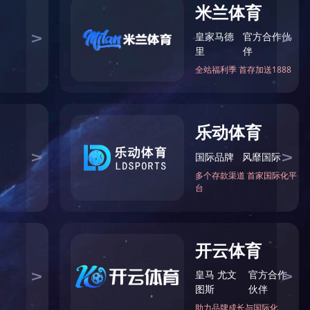
当前位置：
首页
>
创新能力