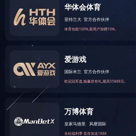
热门搜索：
桥梁支座 | 机械密封 | 燃煤电厂热交换器 | 环保换
创新能
创新能力
Innovation Ability
创新能力
创新成果