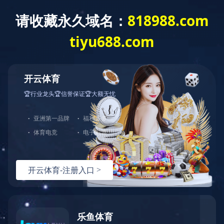
乐竞
省发改委领导来我公司调研走访...
首页
关于我们
产品中心
远征研发中心
关于我们
产品中心
公司新闻
集团文化
交通运输行业标准《桥梁支座用高分子材料
创新能力
滑板》 送审稿审查会在京召开...
集团文化
荣誉资质
研发中心
行业资讯
乐竞(中国)一
站式服务官网
荣誉资质
新闻动态
最 新
河北省科学院与远征环保科技有限公司能源
动 态