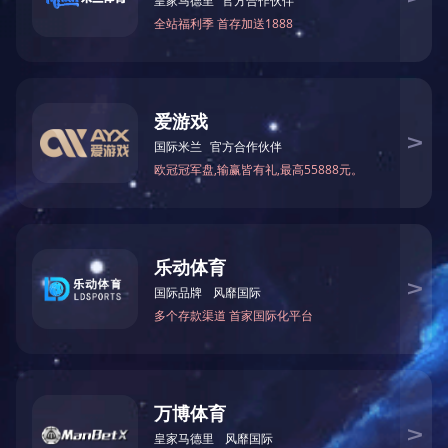
衡水市委书记新项目开发参观...
桥梁支座纯聚四氟乙烯滑板
桥梁支座改性聚四氟乙烯滑板
汽车高压共轨密封圈
消防小组训练...
超高性能聚四氟乙烯滑板
桥梁支座改性超高分子量聚乙烯滑板
新闻中心
查看更多
核酸检测演练...
衡水安全局长参观...
国庆升旗仪式...