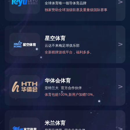
乐竞(中国)一站式服
与环境新材料成果转化基地签约暨揭牌仪
务官网
关于我们
查看更多
乐竞(中国)一站式服
式...
乐竞是中国塑协氟塑料专委会副理事长单位，高新技术企
务官网
业。企业注册资金5000万元，位于河北省深州经济开发区，
氟塑料行业兴氟沙龙...
南邻307国道与黄石高速公路，东临深州火车站与大广高速
公路，交通便利。 多年来，企业以资本为纽带，以技术为支
撑，以氟材料开发为主线，先后投资两亿多元建设了深州市
远征氟塑料有限公司、深州市远征高分子复合材料有限公司
和河北远征环保科技有限公司，形成了一个产品互补、资源
共享，互惠互利，集产品研发、生产制造、销售服务为一体
的产业集群。 企业先后与清华大学、西安交大、上海交大...
组织客户体验深州蜜桃采摘...
推荐产品
查看更多