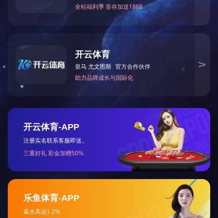
省发改委领导来我公司调研走访...
交通运输行业标准《桥梁支座用高分子材料滑板》 送审稿审查会在京召开...
河北省科学院与远征环保科技有限公司能源与环境新材料成果转化基地签约暨揭牌仪式...
核酸检测演练...
氟塑料行业兴氟沙龙...
组织客户体验深州蜜桃采摘...
衡水市委书记新项目开发参观...
消防小组训练...
衡水安全局长参观...
版权所有：乐竞