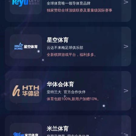
乐竞(中国)一站式服
与环境新材料成果转化基地签约暨揭牌仪
务官网
关于我们
查看更多
乐竞(中国)一站式服
式...
乐竞是中国塑协氟塑料专委会副理事长单位，高新技术企
务官网
业。企业注册资金5000万元，位于河北省深州经济开发区，
氟塑料行业兴氟沙龙...
南邻307国道与黄石高速公路，东临深州火车站与大广高速
公路，交通便利。 多年来，企业以资本为纽带，以技术为支
撑，以氟材料开发为主线，先后投资两亿多元建设了深州市
远征氟塑料有限公司、深州市远征高分子复合材料有限公司
和河北远征环保科技有限公司，形成了一个产品互补、资源
共享，互惠互利，集产品研发、生产制造、销售服务为一体
的产业集群。 企业先后与清华大学、西安交大、上海交大...
组织客户体验深州蜜桃采摘...
推荐产品
查看更多